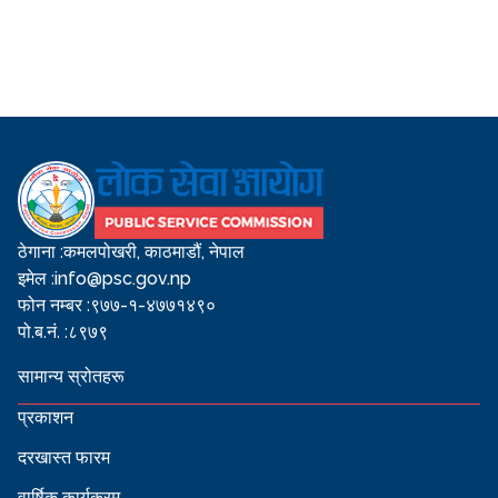
ठेगाना :
कमलपोखरी, काठमाडौं, नेपाल
इमेल :
info@psc.gov.np
फोन नम्बर :
९७७-१-४७७१४९०
पो.ब.नं. :
८९७९
सामान्य स्रोतहरू
प्रकाशन
दरखास्त फारम
वार्षिक कार्यक्रम