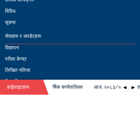
विविध
सूचना
सेवाहरू र अपडेटहरू
विज्ञापन
परीक्षा केन्द्र
लिखित नतिजा
सिफारिस
·
०८४ को पदपूर्ति सम्बन्धी वार्षिक कार्यतालिका
हाईलाइटहरू:
आ.व. २०८३/०८४ को पदपूर्ति
◀
▶
स्वीकृत नामावली
बडापत्र हेर्न QR स्क्यान गर्नुहोस्