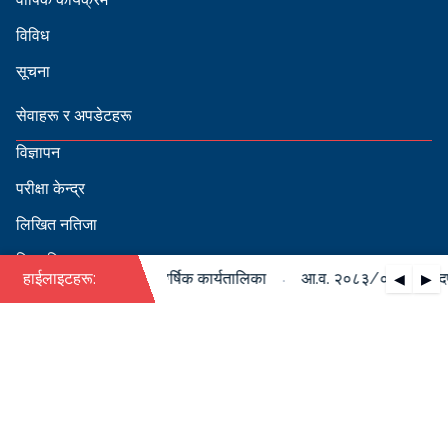
विविध
सूचना
सेवाहरू र अपडेटहरू
विज्ञापन
परीक्षा केन्द्र
लिखित नतिजा
सिफारिस
·
०८४ को पदपूर्ति सम्बन्धी वार्षिक कार्यतालिका
हाईलाइटहरू:
आ.व. २०८३/०८४ को पदपूर्ति
◀
▶
स्वीकृत नामावली
बडापत्र हेर्न QR स्क्यान गर्नुहोस्