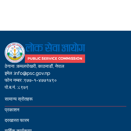
ठेगाना :
कमलपोखरी, काठमाडौं, नेपाल
इमेल :
info@psc.gov.np
फोन नम्बर :
९७७-१-४७७१४९०
पो.ब.नं. :
८९७९
सामान्य स्रोतहरू
प्रकाशन
दरखास्त फारम
वार्षिक कार्यक्रम