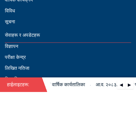
विविध
सूचना
सेवाहरू र अपडेटहरू
विज्ञापन
परीक्षा केन्द्र
लिखित नतिजा
सिफारिस
·
३/०८४ को पदपूर्ति सम्बन्धी वार्षिक कार्यतालिका
हाईलाइटहरू:
आ.व. २०८३/०८४ को पदपूर
◀
▶
स्वीकृत नामावली
बडापत्र हेर्न QR स्क्यान गर्नुहोस्