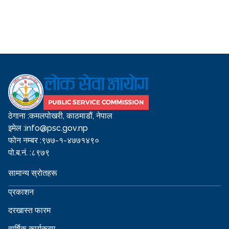
ठेगाना :
कमलपोखरी, काठमाडौं, नेपाल
इमेल :
info@psc.gov.np
फोन नम्बर :
९७७-१-४७७१४९०
पो.ब.नं. :
८९७९
सामान्य स्रोतहरू
प्रकाशन
दरखास्त फारम
वार्षिक कार्यक्रम