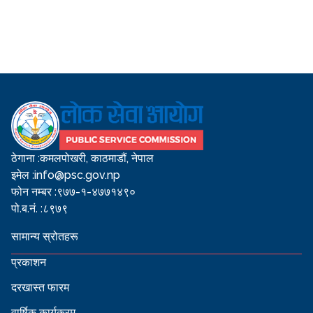
ठेगाना :
कमलपोखरी, काठमाडौं, नेपाल
इमेल :
info@psc.gov.np
फोन नम्बर :
९७७-१-४७७१४९०
पो.ब.नं. :
८९७९
सामान्य स्रोतहरू
प्रकाशन
दरखास्त फारम
वार्षिक कार्यक्रम