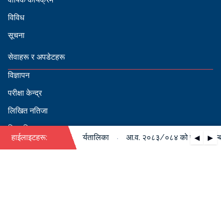
विविध
सूचना
सेवाहरू र अपडेटहरू
विज्ञापन
परीक्षा केन्द्र
लिखित नतिजा
सिफारिस
·
पदपूर्ति सम्बन्धी वार्षिक कार्यतालिका
हाईलाइटहरू:
आ.व. २०८३/०८४ को पदपूर्ति सम्बन्
◀
▶
स्वीकृत नामावली
बडापत्र हेर्न QR स्क्यान गर्नुहोस्