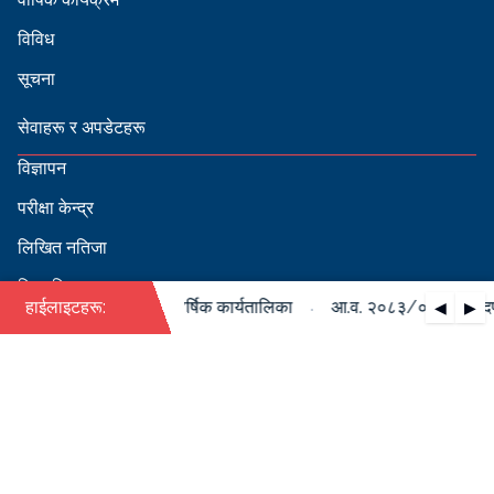
विविध
सूचना
सेवाहरू र अपडेटहरू
विज्ञापन
परीक्षा केन्द्र
लिखित नतिजा
सिफारिस
·
०८४ को पदपूर्ति सम्बन्धी वार्षिक कार्यतालिका
हाईलाइटहरू:
आ.व. २०८३/०८४ को पदपूर्ति
◀
▶
स्वीकृत नामावली
बडापत्र हेर्न QR स्क्यान गर्नुहोस्