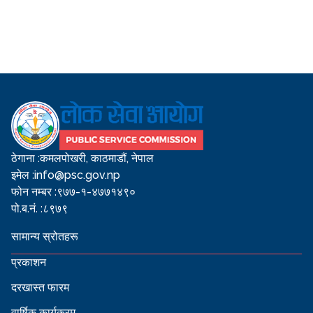
ठेगाना :
कमलपोखरी, काठमाडौं, नेपाल
इमेल :
info@psc.gov.np
फोन नम्बर :
९७७-१-४७७१४९०
पो.ब.नं. :
८९७९
सामान्य स्रोतहरू
प्रकाशन
दरखास्त फारम
वार्षिक कार्यक्रम