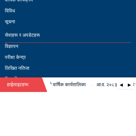
विविध
सूचना
सेवाहरू र अपडेटहरू
विज्ञापन
परीक्षा केन्द्र
लिखित नतिजा
सिफारिस
·
८३/०८४ को पदपूर्ति सम्बन्धी वार्षिक कार्यतालिका
हाईलाइटहरू:
आ.व. २०८३/०८४ को पदपूर
◀
▶
स्वीकृत नामावली
बडापत्र हेर्न QR स्क्यान गर्नुहोस्