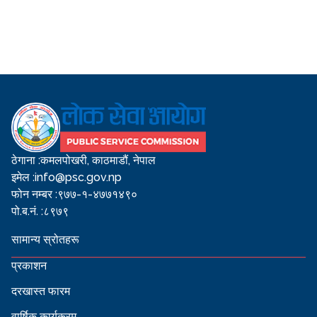
ठेगाना :
कमलपोखरी, काठमाडौं, नेपाल
इमेल :
info@psc.gov.np
फोन नम्बर :
९७७-१-४७७१४९०
पो.ब.नं. :
८९७९
सामान्य स्रोतहरू
प्रकाशन
दरखास्त फारम
वार्षिक कार्यक्रम