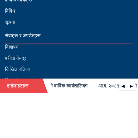
विविध
सूचना
सेवाहरू र अपडेटहरू
विज्ञापन
परीक्षा केन्द्र
लिखित नतिजा
सिफारिस
·
८३/०८४ को पदपूर्ति सम्बन्धी वार्षिक कार्यतालिका
हाईलाइटहरू:
आ.व. २०८३/०८४ को पदपूर
◀
▶
स्वीकृत नामावली
बडापत्र हेर्न QR स्क्यान गर्नुहोस्