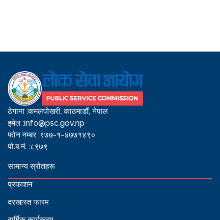
ठेगाना :
कमलपोखरी, काठमाडौं, नेपाल
इमेल :
info@psc.gov.np
फोन नम्बर :
९७७-१-४७७१४९०
पो.ब.नं. :
८९७९
सामान्य स्रोतहरू
प्रकाशन
दरखास्त फारम
वार्षिक कार्यक्रम