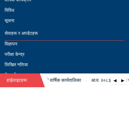
विविध
सूचना
सेवाहरू र अपडेटहरू
विज्ञापन
परीक्षा केन्द्र
लिखित नतिजा
सिफारिस
·
८३/०८४ को पदपूर्ति सम्बन्धी वार्षिक कार्यतालिका
हाईलाइटहरू:
आ.व. २०८३/०८४ को पदपूर
◀
▶
स्वीकृत नामावली
बडापत्र हेर्न QR स्क्यान गर्नुहोस्