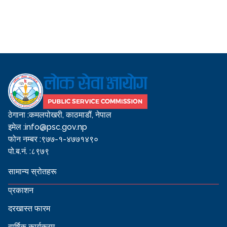
ठेगाना :
कमलपोखरी, काठमाडौं, नेपाल
इमेल :
info@psc.gov.np
फोन नम्बर :
९७७-१-४७७१४९०
पो.ब.नं. :
८९७९
सामान्य स्रोतहरू
प्रकाशन
दरखास्त फारम
वार्षिक कार्यक्रम