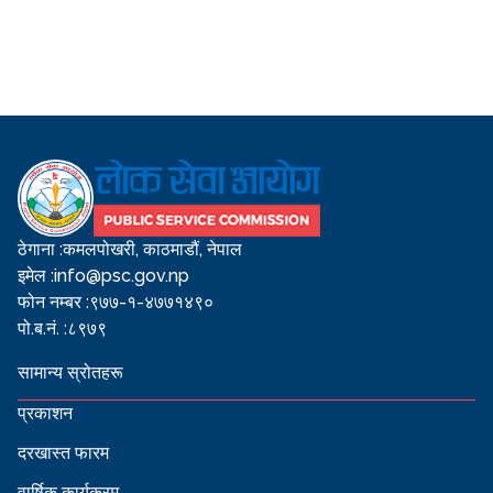
ठेगाना :
कमलपोखरी, काठमाडौं, नेपाल
इमेल :
info@psc.gov.np
फोन नम्बर :
९७७-१-४७७१४९०
पो.ब.नं. :
८९७९
सामान्य स्रोतहरू
प्रकाशन
दरखास्त फारम
वार्षिक कार्यक्रम