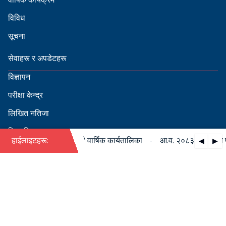
विविध
सूचना
सेवाहरू र अपडेटहरू
विज्ञापन
परीक्षा केन्द्र
लिखित नतिजा
सिफारिस
·
८३/०८४ को पदपूर्ति सम्बन्धी वार्षिक कार्यतालिका
हाईलाइटहरू:
आ.व. २०८३/०८४ को पदपूर
◀
▶
स्वीकृत नामावली
बडापत्र हेर्न QR स्क्यान गर्नुहोस्