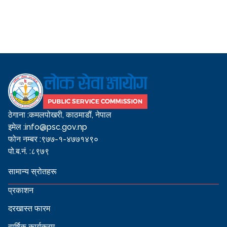
ठेगाना :
कमलपोखरी, काठमाडौं, नेपाल
इमेल :
info@psc.gov.np
फोन नम्बर :
९७७-१-४७७१४९०
पो.ब.नं. :
८९७९
सामान्य स्रोतहरू
प्रकाशन
दरखास्त फारम
वार्षिक कार्यक्रम