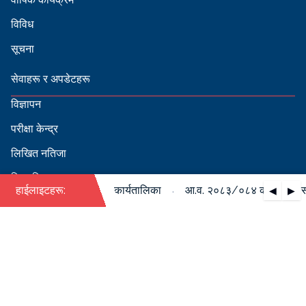
विविध
सूचना
सेवाहरू र अपडेटहरू
विज्ञापन
परीक्षा केन्द्र
लिखित नतिजा
सिफारिस
·
ो पदपूर्ति सम्बन्धी वार्षिक कार्यतालिका
हाईलाइटहरू:
आ.व. २०८३/०८४ को पदपूर्ति सम्ब
◀
▶
स्वीकृत नामावली
बडापत्र हेर्न QR स्क्यान गर्नुहोस्