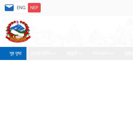
ENG
NEP
गृह पृष्ठ
हाम्रो बारेमा
पदपूर्ति
फारामहरू
सूचन