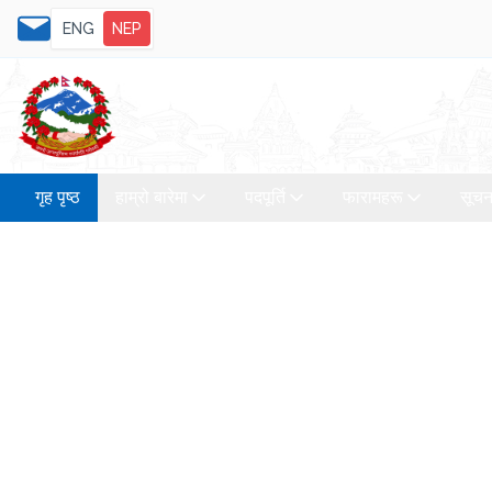
ENG
NEP
गृह पृष्ठ
हाम्रो बारेमा
पदपूर्ति
फारामहरू
सूचन