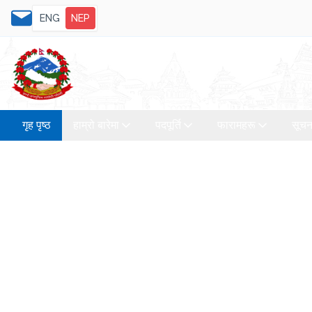
ENG
NEP
गृह पृष्ठ
हाम्रो बारेमा
पदपूर्ति
फारामहरू
सूचन