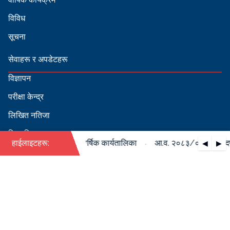
विविध
सूचना
सेवाहरू र अपडेटहरू
विज्ञापन
परीक्षा केन्द्र
लिखित नतिजा
सिफारिस
·
०८४ को पदपूर्ति सम्बन्धी वार्षिक कार्यतालिका
हाईलाइटहरू:
आ.व. २०८३/०८४ को पदपूर्ति
◀
▶
स्वीकृत नामावली
बडापत्र हेर्न QR स्क्यान गर्नुहोस्