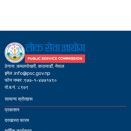
ठेगाना :
कमलपोखरी, काठमाडौं, नेपाल
इमेल :
info@psc.gov.np
फोन नम्बर :
९७७-१-४७७१४९०
पो.ब.नं. :
८९७९
सामान्य स्रोतहरू
प्रकाशन
दरखास्त फारम
वार्षिक कार्यक्रम