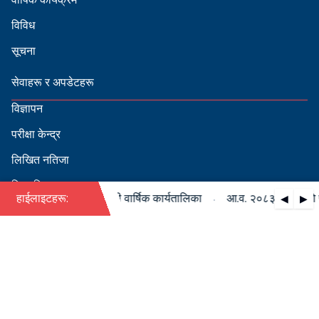
विविध
सूचना
सेवाहरू र अपडेटहरू
विज्ञापन
परीक्षा केन्द्र
लिखित नतिजा
सिफारिस
·
८३/०८४ को पदपूर्ति सम्बन्धी वार्षिक कार्यतालिका
हाईलाइटहरू:
आ.व. २०८३/०८४ को पदपूर
◀
▶
स्वीकृत नामावली
बडापत्र हेर्न QR स्क्यान गर्नुहोस्