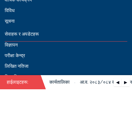
विविध
सूचना
सेवाहरू र अपडेटहरू
विज्ञापन
परीक्षा केन्द्र
लिखित नतिजा
सिफारिस
·
ो पदपूर्ति सम्बन्धी वार्षिक कार्यतालिका
हाईलाइटहरू:
आ.व. २०८३/०८४ को पदपूर्ति सम्
◀
▶
स्वीकृत नामावली
बडापत्र हेर्न QR स्क्यान गर्नुहोस्