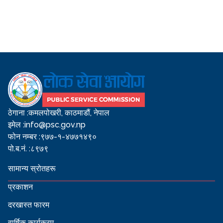
ठेगाना :
कमलपोखरी, काठमाडौं, नेपाल
इमेल :
info@psc.gov.np
फोन नम्बर :
९७७-१-४७७१४९०
पो.ब.नं. :
८९७९
सामान्य स्रोतहरू
प्रकाशन
दरखास्त फारम
वार्षिक कार्यक्रम