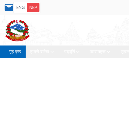
ENG
NEP
गृह पृष्ठ
हाम्रो बारेमा
पदपूर्ति
फारामहरू
सूचन