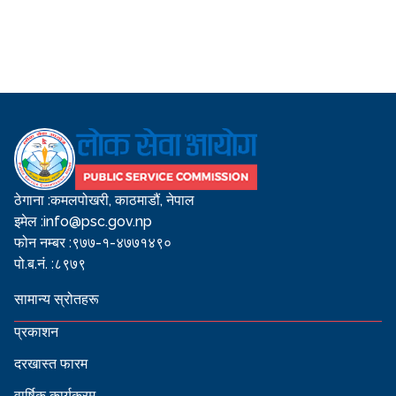
ठेगाना :
कमलपोखरी, काठमाडौं, नेपाल
इमेल :
info@psc.gov.np
फोन नम्बर :
९७७-१-४७७१४९०
पो.ब.नं. :
८९७९
सामान्य स्रोतहरू
प्रकाशन
दरखास्त फारम
वार्षिक कार्यक्रम