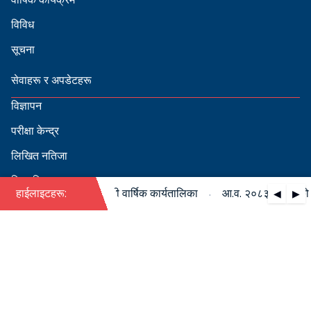
विविध
सूचना
सेवाहरू र अपडेटहरू
विज्ञापन
परीक्षा केन्द्र
लिखित नतिजा
सिफारिस
·
८३/०८४ को पदपूर्ति सम्बन्धी वार्षिक कार्यतालिका
हाईलाइटहरू:
आ.व. २०८३/०८४ को पदपू
◀
▶
स्वीकृत नामावली
बडापत्र हेर्न QR स्क्यान गर्नुहोस्