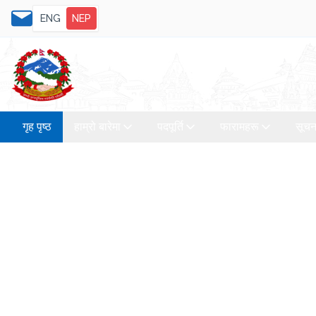
ENG
NEP
गृह पृष्ठ
हाम्रो बारेमा
पदपूर्ति
फारामहरू
सूचन