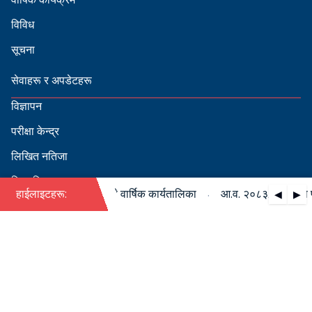
विविध
सूचना
सेवाहरू र अपडेटहरू
विज्ञापन
परीक्षा केन्द्र
लिखित नतिजा
सिफारिस
·
८३/०८४ को पदपूर्ति सम्बन्धी वार्षिक कार्यतालिका
हाईलाइटहरू:
आ.व. २०८३/०८४ को पदपूर
◀
▶
स्वीकृत नामावली
बडापत्र हेर्न QR स्क्यान गर्नुहोस्