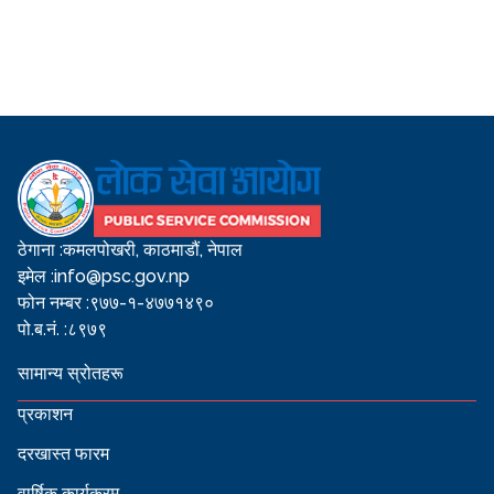
ठेगाना :
कमलपोखरी, काठमाडौं, नेपाल
इमेल :
info@psc.gov.np
फोन नम्बर :
९७७-१-४७७१४९०
पो.ब.नं. :
८९७९
सामान्य स्रोतहरू
प्रकाशन
दरखास्त फारम
वार्षिक कार्यक्रम