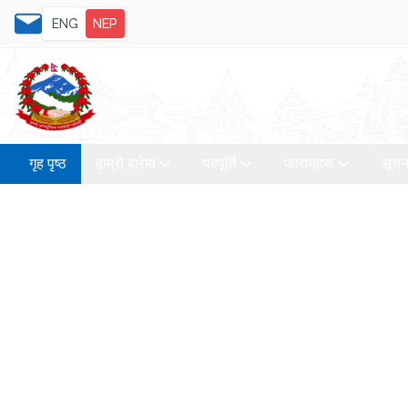
ENG
NEP
गृह पृष्ठ
हाम्रो बारेमा
पदपूर्ति
फारामहरू
सूचन