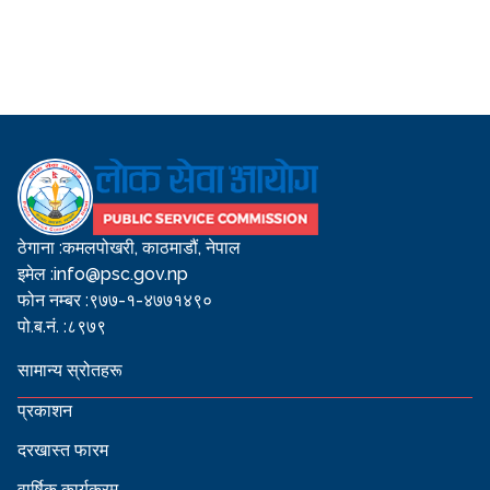
ठेगाना :
कमलपोखरी, काठमाडौं, नेपाल
इमेल :
info@psc.gov.np
फोन नम्बर :
९७७-१-४७७१४९०
पो.ब.नं. :
८९७९
सामान्य स्रोतहरू
प्रकाशन
दरखास्त फारम
वार्षिक कार्यक्रम