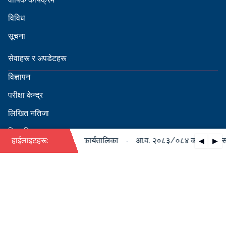
विविध
सूचना
सेवाहरू र अपडेटहरू
विज्ञापन
परीक्षा केन्द्र
लिखित नतिजा
सिफारिस
·
ो पदपूर्ति सम्बन्धी वार्षिक कार्यतालिका
हाईलाइटहरू:
आ.व. २०८३/०८४ को पदपूर्ति सम्ब
◀
▶
स्वीकृत नामावली
बडापत्र हेर्न QR स्क्यान गर्नुहोस्