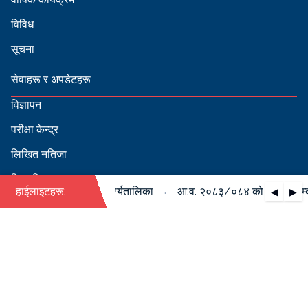
विविध
सूचना
सेवाहरू र अपडेटहरू
विज्ञापन
परीक्षा केन्द्र
लिखित नतिजा
सिफारिस
·
पदपूर्ति सम्बन्धी वार्षिक कार्यतालिका
हाईलाइटहरू:
आ.व. २०८३/०८४ को पदपूर्ति सम्बन्
◀
▶
स्वीकृत नामावली
बडापत्र हेर्न QR स्क्यान गर्नुहोस्