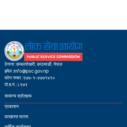
ठेगाना :
कमलपोखरी, काठमाडौं, नेपाल
इमेल :
info@psc.gov.np
फोन नम्बर :
९७७-१-४७७१४९०
पो.ब.नं. :
८९७९
सामान्य स्रोतहरू
प्रकाशन
दरखास्त फारम
वार्षिक कार्यक्रम