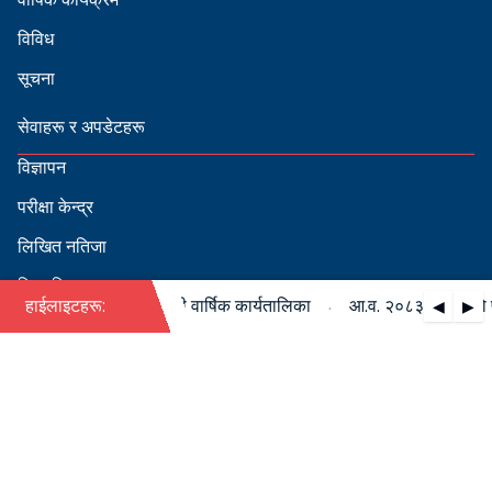
विविध
सूचना
सेवाहरू र अपडेटहरू
विज्ञापन
परीक्षा केन्द्र
लिखित नतिजा
सिफारिस
·
८३/०८४ को पदपूर्ति सम्बन्धी वार्षिक कार्यतालिका
हाईलाइटहरू:
आ.व. २०८३/०८४ को पदपूर
◀
▶
स्वीकृत नामावली
बडापत्र हेर्न QR स्क्यान गर्नुहोस्