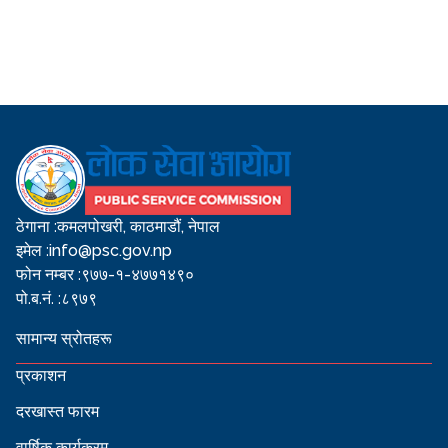
ठेगाना :
कमलपोखरी, काठमाडौं, नेपाल
इमेल :
info@psc.gov.np
फोन नम्बर :
९७७-१-४७७१४९०
पो.ब.नं. :
८९७९
सामान्य स्रोतहरू
प्रकाशन
दरखास्त फारम
वार्षिक कार्यक्रम