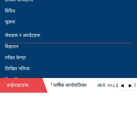
विविध
सूचना
सेवाहरू र अपडेटहरू
विज्ञापन
परीक्षा केन्द्र
लिखित नतिजा
सिफारिस
·
८३/०८४ को पदपूर्ति सम्बन्धी वार्षिक कार्यतालिका
हाईलाइटहरू:
आ.व. २०८३/०८४ को पदपूर
◀
▶
स्वीकृत नामावली
बडापत्र हेर्न QR स्क्यान गर्नुहोस्