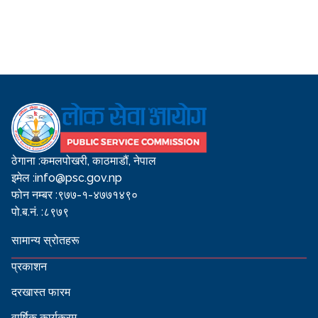
ठेगाना :
कमलपोखरी, काठमाडौं, नेपाल
इमेल :
info@psc.gov.np
फोन नम्बर :
९७७-१-४७७१४९०
पो.ब.नं. :
८९७९
सामान्य स्रोतहरू
प्रकाशन
दरखास्त फारम
वार्षिक कार्यक्रम