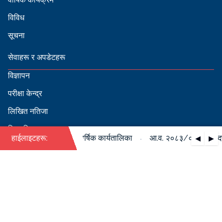
विविध
सूचना
सेवाहरू र अपडेटहरू
विज्ञापन
परीक्षा केन्द्र
लिखित नतिजा
सिफारिस
·
०८४ को पदपूर्ति सम्बन्धी वार्षिक कार्यतालिका
हाईलाइटहरू:
आ.व. २०८३/०८४ को पदपूर्त
◀
▶
स्वीकृत नामावली
बडापत्र हेर्न QR स्क्यान गर्नुहोस्