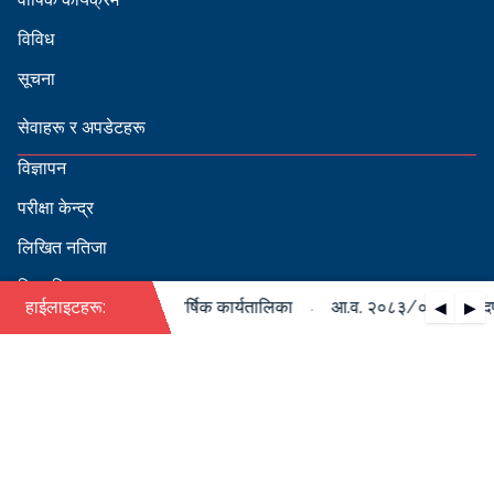
विविध
सूचना
सेवाहरू र अपडेटहरू
विज्ञापन
परीक्षा केन्द्र
लिखित नतिजा
सिफारिस
·
०८४ को पदपूर्ति सम्बन्धी वार्षिक कार्यतालिका
हाईलाइटहरू:
आ.व. २०८३/०८४ को पदपूर्ति
◀
▶
स्वीकृत नामावली
बडापत्र हेर्न QR स्क्यान गर्नुहोस्