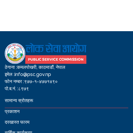
ठेगाना :
कमलपोखरी, काठमाडौं, नेपाल
इमेल :
info@psc.gov.np
फोन नम्बर :
९७७-१-४७७१४९०
पो.ब.नं. :
८९७९
सामान्य स्रोतहरू
प्रकाशन
दरखास्त फारम
वार्षिक कार्यक्रम