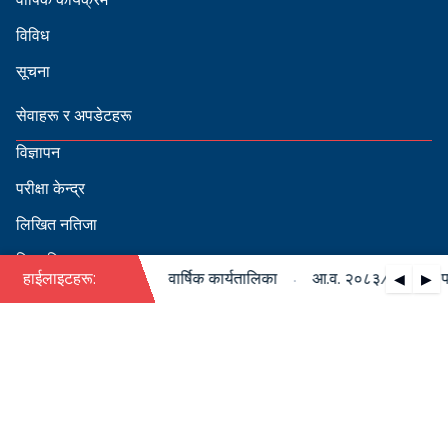
विविध
सूचना
सेवाहरू र अपडेटहरू
विज्ञापन
परीक्षा केन्द्र
लिखित नतिजा
सिफारिस
·
३/०८४ को पदपूर्ति सम्बन्धी वार्षिक कार्यतालिका
हाईलाइटहरू:
आ.व. २०८३/०८४ को पदपूर्
◀
▶
स्वीकृत नामावली
बडापत्र हेर्न QR स्क्यान गर्नुहोस्