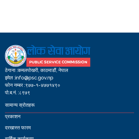
ठेगाना :
कमलपोखरी, काठमाडौं, नेपाल
इमेल :
info@psc.gov.np
फोन नम्बर :
९७७-१-४७७१४९०
पो.ब.नं. :
८९७९
सामान्य स्रोतहरू
प्रकाशन
दरखास्त फारम
वार्षिक कार्यक्रम