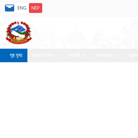
ENG
NEP
गृह पृष्ठ
हाम्रो बारेमा
पदपूर्ति
फारामहरू
सूचन