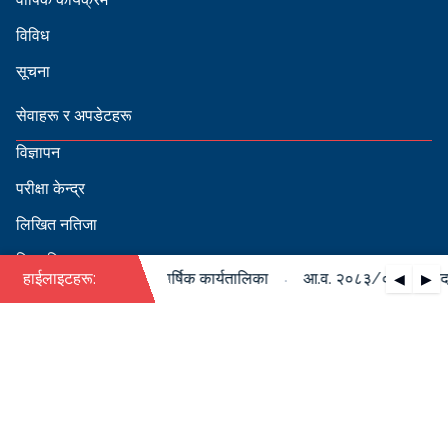
विविध
सूचना
सेवाहरू र अपडेटहरू
विज्ञापन
परीक्षा केन्द्र
लिखित नतिजा
सिफारिस
·
०८४ को पदपूर्ति सम्बन्धी वार्षिक कार्यतालिका
हाईलाइटहरू:
आ.व. २०८३/०८४ को पदपूर्त
◀
▶
स्वीकृत नामावली
बडापत्र हेर्न QR स्क्यान गर्नुहोस्