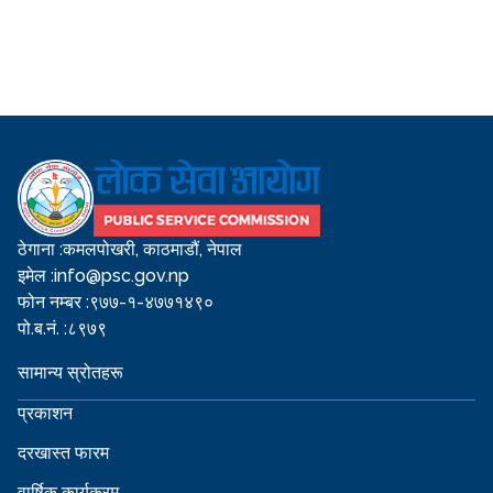
ठेगाना :
कमलपोखरी, काठमाडौं, नेपाल
इमेल :
info@psc.gov.np
फोन नम्बर :
९७७-१-४७७१४९०
पो.ब.नं. :
८९७९
सामान्य स्रोतहरू
प्रकाशन
दरखास्त फारम
वार्षिक कार्यक्रम