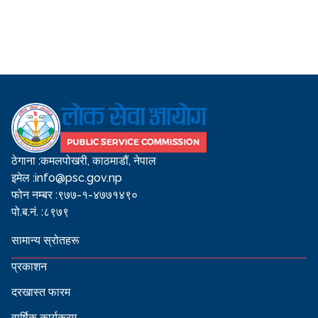
ठेगाना :
कमलपोखरी, काठमाडौं, नेपाल
इमेल :
info@psc.gov.np
फोन नम्बर :
९७७-१-४७७१४९०
पो.ब.नं. :
८९७९
सामान्य स्रोतहरू
प्रकाशन
दरखास्त फारम
वार्षिक कार्यक्रम