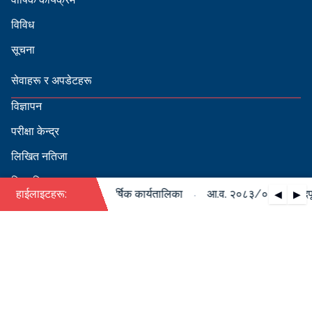
विविध
सूचना
सेवाहरू र अपडेटहरू
विज्ञापन
परीक्षा केन्द्र
लिखित नतिजा
सिफारिस
·
८४ को पदपूर्ति सम्बन्धी वार्षिक कार्यतालिका
हाईलाइटहरू:
आ.व. २०८३/०८४ को पदपूर्ति
◀
▶
स्वीकृत नामावली
बडापत्र हेर्न QR स्क्यान गर्नुहोस्