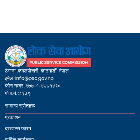
ठेगाना :
कमलपोखरी, काठमाडौं, नेपाल
इमेल :
info@psc.gov.np
फोन नम्बर :
९७७-१-४७७१४९०
पो.ब.नं. :
८९७९
सामान्य स्रोतहरू
प्रकाशन
दरखास्त फारम
वार्षिक कार्यक्रम