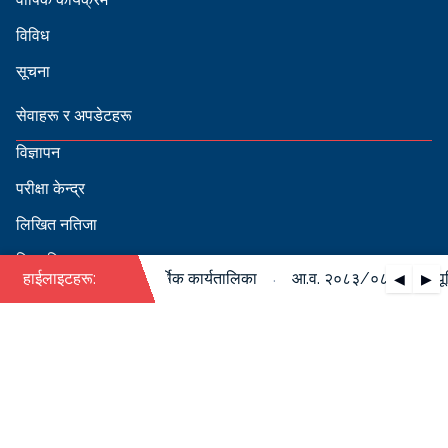
विविध
सूचना
सेवाहरू र अपडेटहरू
विज्ञापन
परीक्षा केन्द्र
लिखित नतिजा
सिफारिस
·
८४ को पदपूर्ति सम्बन्धी वार्षिक कार्यतालिका
हाईलाइटहरू:
आ.व. २०८३/०८४ को पदपूर्ति 
◀
▶
स्वीकृत नामावली
बडापत्र हेर्न QR स्क्यान गर्नुहोस्