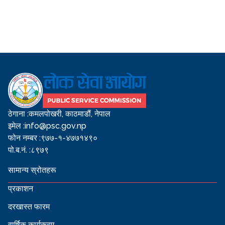
ठेगाना :
कमलपोखरी, काठमाडौं, नेपाल
इमेल :
info@psc.gov.np
फोन नम्बर :
९७७-१-४७७१४९०
पो.ब.नं. :
८९७९
सामान्य स्रोतहरू
प्रकाशन
दरखास्त फारम
वार्षिक कार्यक्रम