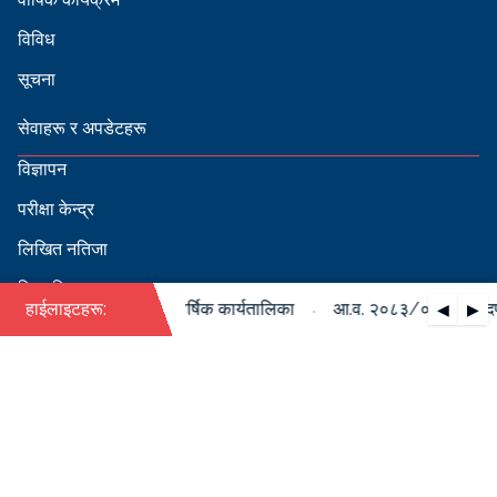
विविध
सूचना
सेवाहरू र अपडेटहरू
विज्ञापन
परीक्षा केन्द्र
लिखित नतिजा
सिफारिस
·
०८४ को पदपूर्ति सम्बन्धी वार्षिक कार्यतालिका
हाईलाइटहरू:
आ.व. २०८३/०८४ को पदपूर्ति
◀
▶
स्वीकृत नामावली
बडापत्र हेर्न QR स्क्यान गर्नुहोस्