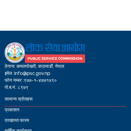
ठेगाना :
कमलपोखरी, काठमाडौं, नेपाल
इमेल :
info@psc.gov.np
फोन नम्बर :
९७७-१-४७७१४९०
पो.ब.नं. :
८९७९
सामान्य स्रोतहरू
प्रकाशन
दरखास्त फारम
वार्षिक कार्यक्रम