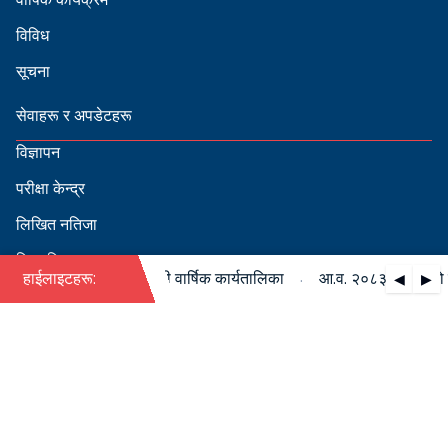
विविध
सूचना
सेवाहरू र अपडेटहरू
विज्ञापन
परीक्षा केन्द्र
लिखित नतिजा
सिफारिस
·
८३/०८४ को पदपूर्ति सम्बन्धी वार्षिक कार्यतालिका
हाईलाइटहरू:
आ.व. २०८३/०८४ को पदपूर
◀
▶
स्वीकृत नामावली
बडापत्र हेर्न QR स्क्यान गर्नुहोस्