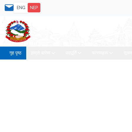
ENG
NEP
गृह पृष्ठ
हाम्रो बारेमा
पदपूर्ति
फारामहरू
सूचन