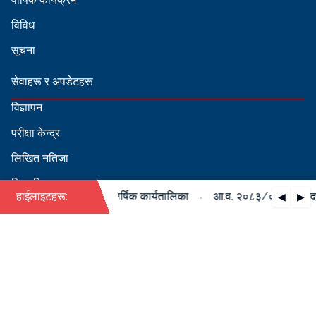
विविध
सूचना
सेवाहरू र अपडेटहरू
विज्ञापन
परीक्षा केन्द्र
लिखित नतिजा
सिफारिस
·
०८४ को पदपूर्ति सम्बन्धी वार्षिक कार्यतालिका
हाईलाइटहरू:
आ.व. २०८३/०८४ को पदपूर्त
◀
▶
स्वीकृत नामावली
बडापत्र हेर्न QR स्क्यान गर्नुहोस्