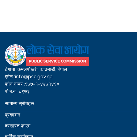
ठेगाना :
कमलपोखरी, काठमाडौं, नेपाल
इमेल :
info@psc.gov.np
फोन नम्बर :
९७७-१-४७७१४९०
पो.ब.नं. :
८९७९
सामान्य स्रोतहरू
प्रकाशन
दरखास्त फारम
वार्षिक कार्यक्रम