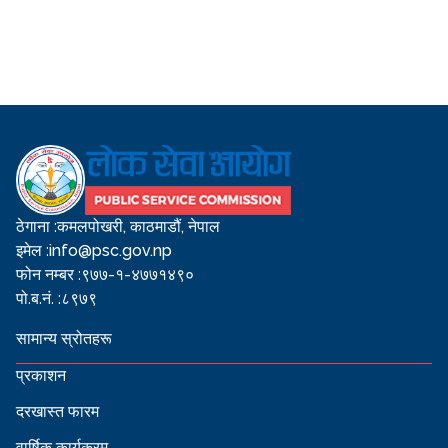
ठेगाना :
कमलपोखरी, काठमाडौं, नेपाल
इमेल :
info@psc.gov.np
फोन नम्बर :
९७७-१-४७७१४९०
पो.ब.नं. :
८९७९
सामान्य स्रोतहरू
प्रकाशन
दरखास्त फारम
वार्षिक कार्यक्रम