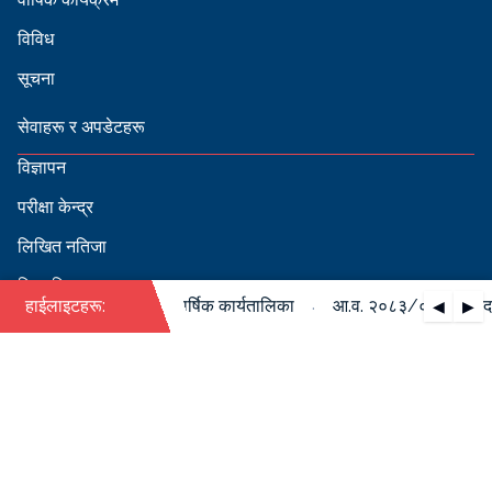
विविध
सूचना
सेवाहरू र अपडेटहरू
विज्ञापन
परीक्षा केन्द्र
लिखित नतिजा
सिफारिस
·
०८४ को पदपूर्ति सम्बन्धी वार्षिक कार्यतालिका
हाईलाइटहरू:
आ.व. २०८३/०८४ को पदपूर्त
◀
▶
स्वीकृत नामावली
बडापत्र हेर्न QR स्क्यान गर्नुहोस्