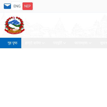
ENG
NEP
गृह पृष्ठ
हाम्रो बारेमा
पदपूर्ति
फारामहरू
सूचन