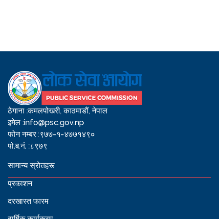
ठेगाना :
कमलपोखरी, काठमाडौं, नेपाल
इमेल :
info@psc.gov.np
फोन नम्बर :
९७७-१-४७७१४९०
पो.ब.नं. :
८९७९
सामान्य स्रोतहरू
प्रकाशन
दरखास्त फारम
वार्षिक कार्यक्रम