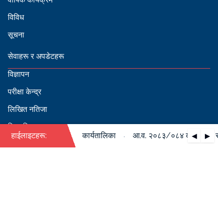
विविध
सूचना
सेवाहरू र अपडेटहरू
विज्ञापन
परीक्षा केन्द्र
लिखित नतिजा
सिफारिस
·
ो पदपूर्ति सम्बन्धी वार्षिक कार्यतालिका
हाईलाइटहरू:
आ.व. २०८३/०८४ को पदपूर्ति सम्
◀
▶
स्वीकृत नामावली
बडापत्र हेर्न QR स्क्यान गर्नुहोस्