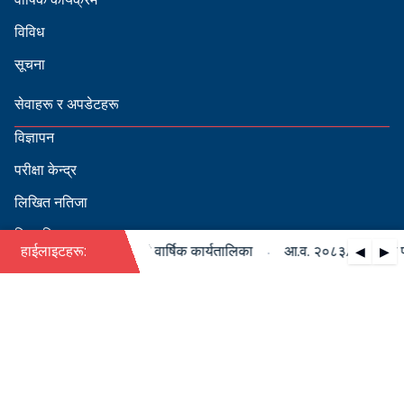
विविध
सूचना
सेवाहरू र अपडेटहरू
विज्ञापन
परीक्षा केन्द्र
लिखित नतिजा
सिफारिस
·
३/०८४ को पदपूर्ति सम्बन्धी वार्षिक कार्यतालिका
हाईलाइटहरू:
आ.व. २०८३/०८४ को पदपूर
◀
▶
स्वीकृत नामावली
बडापत्र हेर्न QR स्क्यान गर्नुहोस्