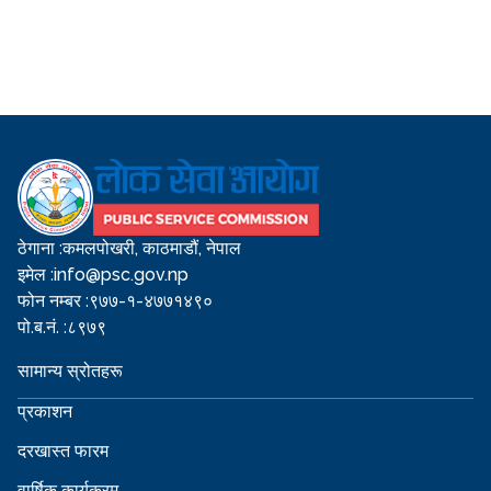
ठेगाना :
कमलपोखरी, काठमाडौं, नेपाल
इमेल :
info@psc.gov.np
फोन नम्बर :
९७७-१-४७७१४९०
पो.ब.नं. :
८९७९
सामान्य स्रोतहरू
प्रकाशन
दरखास्त फारम
वार्षिक कार्यक्रम