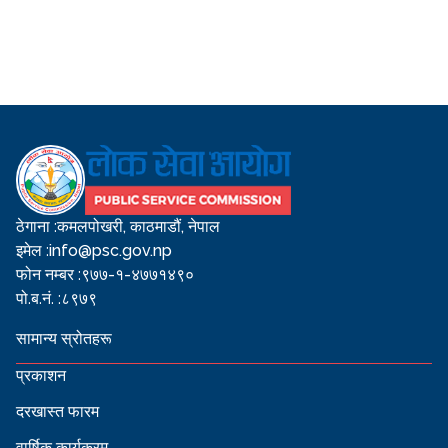
ठेगाना :
कमलपोखरी, काठमाडौं, नेपाल
इमेल :
info@psc.gov.np
फोन नम्बर :
९७७-१-४७७१४९०
पो.ब.नं. :
८९७९
सामान्य स्रोतहरू
प्रकाशन
दरखास्त फारम
वार्षिक कार्यक्रम