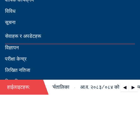
विविध
सूचना
सेवाहरू र अपडेटहरू
विज्ञापन
परीक्षा केन्द्र
लिखित नतिजा
सिफारिस
·
पदपूर्ति सम्बन्धी वार्षिक कार्यतालिका
हाईलाइटहरू:
आ.व. २०८३/०८४ को पदपूर्ति सम्बन्
◀
▶
स्वीकृत नामावली
बडापत्र हेर्न QR स्क्यान गर्नुहोस्