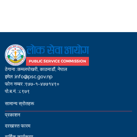
ठेगाना :
कमलपोखरी, काठमाडौं, नेपाल
इमेल :
info@psc.gov.np
फोन नम्बर :
९७७-१-४७७१४९०
पो.ब.नं. :
८९७९
सामान्य स्रोतहरू
प्रकाशन
दरखास्त फारम
वार्षिक कार्यक्रम