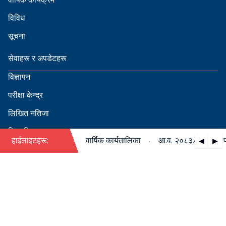
विविध
सूचना
सेवाहरू र अपडेटहरू
विज्ञापन
परीक्षा केन्द्र
लिखित नतिजा
सिफारिस
·
३/०८४ को पदपूर्ति सम्बन्धी वार्षिक कार्यतालिका
हाईलाइटहरू:
आ.व. २०८३/०८४ को पदपूर
◀
▶
स्वीकृत नामावली
बडापत्र हेर्न QR स्क्यान गर्नुहोस्