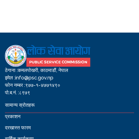
ठेगाना :
कमलपोखरी, काठमाडौं, नेपाल
इमेल :
info@psc.gov.np
फोन नम्बर :
९७७-१-४७७१४९०
पो.ब.नं. :
८९७९
सामान्य स्रोतहरू
प्रकाशन
दरखास्त फारम
वार्षिक कार्यक्रम