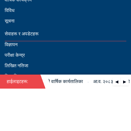
विविध
सूचना
सेवाहरू र अपडेटहरू
विज्ञापन
परीक्षा केन्द्र
लिखित नतिजा
सिफारिस
·
८३/०८४ को पदपूर्ति सम्बन्धी वार्षिक कार्यतालिका
हाईलाइटहरू:
आ.व. २०८३/०८४ को पदपूर
◀
▶
स्वीकृत नामावली
बडापत्र हेर्न QR स्क्यान गर्नुहोस्