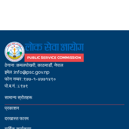
ठेगाना :
कमलपोखरी, काठमाडौं, नेपाल
इमेल :
info@psc.gov.np
फोन नम्बर :
९७७-१-४७७१४९०
पो.ब.नं. :
८९७९
सामान्य स्रोतहरू
प्रकाशन
दरखास्त फारम
वार्षिक कार्यक्रम