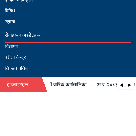
विविध
सूचना
सेवाहरू र अपडेटहरू
विज्ञापन
परीक्षा केन्द्र
लिखित नतिजा
सिफारिस
·
८३/०८४ को पदपूर्ति सम्बन्धी वार्षिक कार्यतालिका
हाईलाइटहरू:
आ.व. २०८३/०८४ को पदपू
◀
▶
स्वीकृत नामावली
बडापत्र हेर्न QR स्क्यान गर्नुहोस्