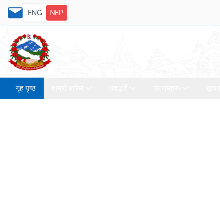
ENG
NEP
गृह पृष्ठ
हाम्रो बारेमा
पदपूर्ति
फारामहरू
सूचन