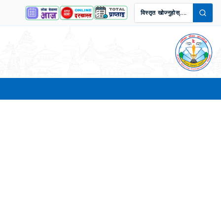
विस्तृत खोज्नुहोस्....