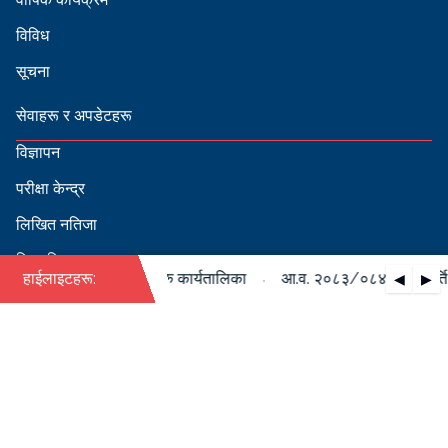
विविध
सूचना
सेवाहरू र अपडेटहरू
विज्ञापन
परीक्षा केन्द्र
लिखित नतिजा
सिफारिस
·
 को पदपूर्ति सम्बन्धी वार्षिक कार्यतालिका
हाईलाइटहरू:
आ.व. २०८३/०८४ को पदपूर्ति सम
◀
▶
स्वीकृत नामावली
बडापत्र हेर्न QR स्क्यान गर्नुहोस्