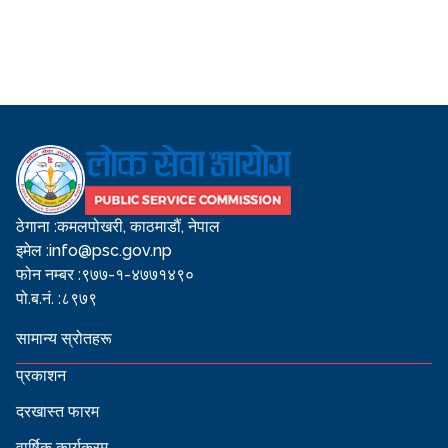
ठेगाना :
कमलपोखरी, काठमाडौं, नेपाल
इमेल :
info@psc.gov.np
फोन नम्बर :
९७७-१-४७७१४९०
पो.ब.नं. :
८९७९
सामान्य स्रोतहरू
प्रकाशन
दरखास्त फारम
वार्षिक कार्यक्रम