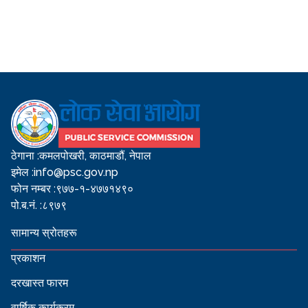
ठेगाना :
कमलपोखरी, काठमाडौं, नेपाल
इमेल :
info@psc.gov.np
फोन नम्बर :
९७७-१-४७७१४९०
पो.ब.नं. :
८९७९
सामान्य स्रोतहरू
प्रकाशन
दरखास्त फारम
वार्षिक कार्यक्रम