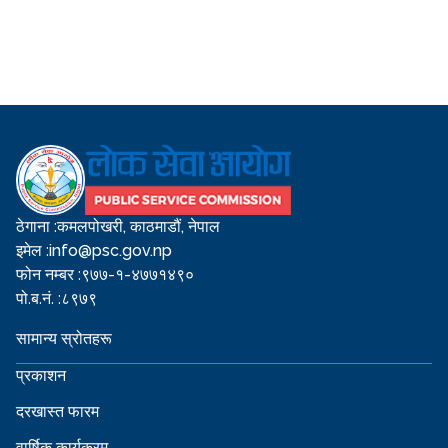
ठेगाना :
कमलपोखरी, काठमाडौं, नेपाल
इमेल :
info@psc.gov.np
फोन नम्बर :
९७७-१-४७७१४९०
पो.ब.नं. :
८९७९
सामान्य स्रोतहरू
प्रकाशन
दरखास्त फारम
वार्षिक कार्यक्रम