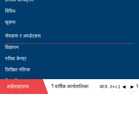
विविध
सूचना
सेवाहरू र अपडेटहरू
विज्ञापन
परीक्षा केन्द्र
लिखित नतिजा
सिफारिस
·
८३/०८४ को पदपूर्ति सम्बन्धी वार्षिक कार्यतालिका
हाईलाइटहरू:
आ.व. २०८३/०८४ को पदपू
◀
▶
स्वीकृत नामावली
बडापत्र हेर्न QR स्क्यान गर्नुहोस्