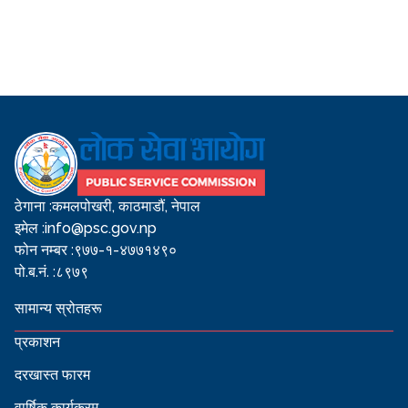
ठेगाना :
कमलपोखरी, काठमाडौं, नेपाल
इमेल :
info@psc.gov.np
फोन नम्बर :
९७७-१-४७७१४९०
पो.ब.नं. :
८९७९
सामान्य स्रोतहरू
प्रकाशन
दरखास्त फारम
वार्षिक कार्यक्रम