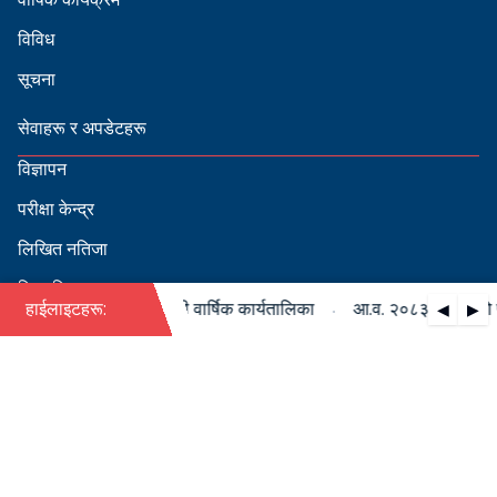
विविध
सूचना
सेवाहरू र अपडेटहरू
विज्ञापन
परीक्षा केन्द्र
लिखित नतिजा
सिफारिस
·
८३/०८४ को पदपूर्ति सम्बन्धी वार्षिक कार्यतालिका
हाईलाइटहरू:
आ.व. २०८३/०८४ को पदपूर
◀
▶
स्वीकृत नामावली
बडापत्र हेर्न QR स्क्यान गर्नुहोस्