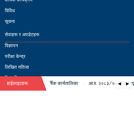
विविध
सूचना
सेवाहरू र अपडेटहरू
विज्ञापन
परीक्षा केन्द्र
लिखित नतिजा
सिफारिस
·
८४ को पदपूर्ति सम्बन्धी वार्षिक कार्यतालिका
हाईलाइटहरू:
आ.व. २०८३/०८४ को पदपूर्ति
◀
▶
स्वीकृत नामावली
बडापत्र हेर्न QR स्क्यान गर्नुहोस्