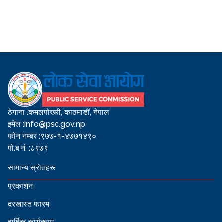
ठेगाना :
कमलपोखरी, काठमाडौं, नेपाल
इमेल :
info@psc.gov.np
फोन नम्बर :
९७७-१-४७७१४९०
पो.ब.नं. :
८९७९
सामान्य स्रोतहरू
प्रकाशन
दरखास्त फारम
वार्षिक कार्यक्रम